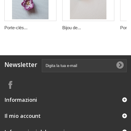
Porte-clés...
Bijou de...
Porte-
Newsletter
Informazioni
Il mio account