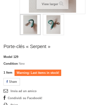
View larger
Porte-clés « Serpent »
Model
129
Condition
New
1
Item
Warning: Last items in stock!
Share
Invia ad un amico
Condividi su Facebook!