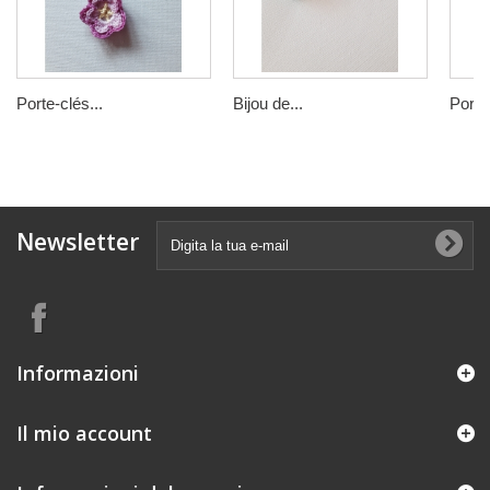
Porte-clés...
Bijou de...
Porte-
Newsletter
Informazioni
Il mio account