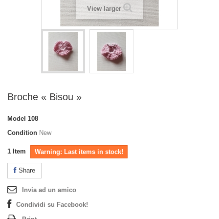
View larger
Broche « Bisou »
Model
108
Condition
New
1
Item
Warning: Last items in stock!
Share
Invia ad un amico
Condividi su Facebook!